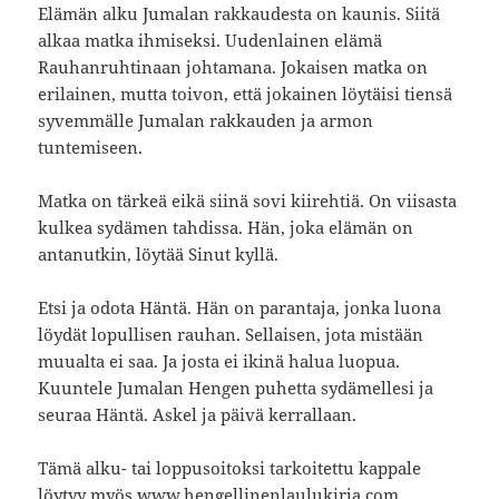
Elämän alku Jumalan rakkaudesta on kaunis. Siitä
alkaa matka ihmiseksi. Uudenlainen elämä
Rauhanruhtinaan johtamana. Jokaisen matka on
erilainen, mutta toivon, että jokainen löytäisi tiensä
syvemmälle Jumalan rakkauden ja armon
tuntemiseen.
Matka on tärkeä eikä siinä sovi kiirehtiä. On viisasta
kulkea sydämen tahdissa. Hän, joka elämän on
antanutkin, löytää Sinut kyllä.
Etsi ja odota Häntä. Hän on parantaja, jonka luona
löydät lopullisen rauhan. Sellaisen, jota mistään
muualta ei saa. Ja josta ei ikinä halua luopua.
Kuuntele Jumalan Hengen puhetta sydämellesi ja
seuraa Häntä. Askel ja päivä kerrallaan.
Tämä alku- tai loppusoitoksi tarkoitettu kappale
löytyy myös www.hengellinenlaulukirja.com