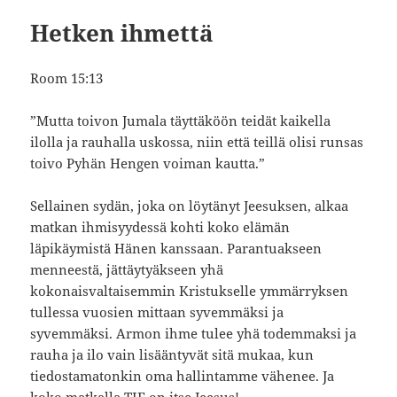
Hetken ihmettä
Room 15:13
”Mutta toivon Jumala täyttäköön teidät kaikella
ilolla ja rauhalla uskossa, niin että teillä olisi runsas
toivo Pyhän Hengen voiman kautta.”
Sellainen sydän, joka on löytänyt Jeesuksen, alkaa
matkan ihmisyydessä kohti koko elämän
läpikäymistä Hänen kanssaan. Parantuakseen
menneestä, jättäytyäkseen yhä
kokonaisvaltaisemmin Kristukselle ymmärryksen
tullessa vuosien mittaan syvemmäksi ja
syvemmäksi. Armon ihme tulee yhä todemmaksi ja
rauha ja ilo vain lisääntyvät sitä mukaa, kun
tiedostamatonkin oma hallintamme vähenee. Ja
koko matkalla TIE on itse Jeesus!