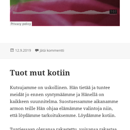
Julkaistu
artikkeliin Uusi virsi
12.9.2019
Jätä kommentti
Tuot mut kotiin
Kutsujamme on uskollinen. Hän tietää ja tuntee
meidät jo ennen syntymäämme ja Hänellä on
kaikkeen suunnitelma. Suostuessamme aikanamme
armon teille Hän ohjaa elämämme valintoja niin,
että löydämme tarkoituksemme. Löydämme kotiin.
Tuntiessaan olevansa rakastettu, voivansa rakastaa