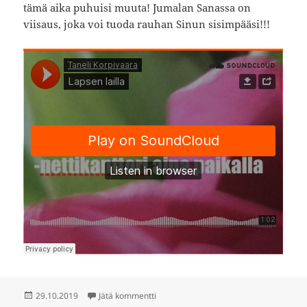
tämä aika puhuisi muuta! Jumalan Sanassa on
viisaus, joka voi tuoda rauhan Sinun sisimpääsi!!!
Julkaistu
artikkeliin Lapsen lailla
29.10.2019
Jätä kommentti