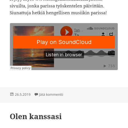
sivuilta, jonka parissa työskentelen päivittäin.
Siunattuja hetkiä hengellisen musiikin parissa!
Julkaistu
artikkeliin Takaisin armoon
26.5.2019
Jätä kommentti
Olen kanssasi