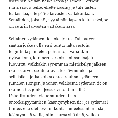
asetti sen heidän keskellensä ja sanoi: ”Totisesti
minä sanon teille: ellette käänny ja tule lasten
kaltaisiksi, ette pääse taivasten valtakuntaan.
Sentähden, joka nöyrtyy tämän lapsen kaltaiseksi, se
on suurin taivasten valtakunnassa.”
Sellainen sydämen tie, joka johtaa Taivaaseen,
saattaa joskus olla ensi tuntumalta vastoin
kognitiota ja mielen pohdintoja varsinkin
nykyaikana, kun perusarvoista ollaan laajalti
luovuttu. Vaikkakin syvemmän mietiskelyn jälkeen
ikuiset arvot osoittautuvat kestävimmiksi ja
sellaisiksi, jotka voivat antaa rauhan sydämeen.
Jumalan Hengen ja Sanan valaisema sydämen tie on
ikuinen tie, jonka Jeesus viitoitti meille!
Uskollisuuden, viattomuuden tie ja
anteeksipyytämisen, kääntymyksen tie! Jos sydämesi
tuntee, että olet jossain kohtaa anteeksiantamusta ja
kääntymistä vailla, niin seuraa sitä tietä, vaikka