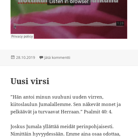
Julkaistu
artikkeliin Sinua minä odotan, Herra
28.10.2019
Jätä kommentti
Uusi virsi
”Hän antoi minun suuhuni uuden virren,
kiitoslaulun Jumalallemme. Sen näkevät monet ja
pelkäävät ja turvaavat Herraan.” Psalmit 40: 4.
Joskus Jumala yllättää meidät perinpohjaisesti.
Nimittäin hyvyydessään. Emme aina osaa odottaa,