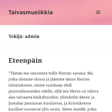
Taivasmusiikkia
VALIKKO
JA
VIMPAIMET
Tekijä:
admin
Eteenpäin
”Tämän me sanomme teille Herran sanana: Me,
jotka olemme elossa ja jäämme tänne Herran
tulemukseen, emme suinkaan ehdi
poisnukkuneiden edelle, sillä itse Herra on tuleva
alas taivaasta käskyhuudon, ylienkelin äänen ja
Jumalan pasuunan kuuluessa, ja Kristuksessa
kuolleet nousevat ylös ensin. Sitten meidät, jotka