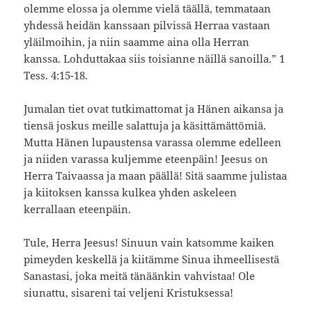
olemme elossa ja olemme vielä täällä, temmataan
yhdessä heidän kanssaan pilvissä Herraa vastaan
yläilmoihin, ja niin saamme aina olla Herran
kanssa. Lohduttakaa siis toisianne näillä sanoilla.” 1
Tess. 4:15-18.
Jumalan tiet ovat tutkimattomat ja Hänen aikansa ja
tiensä joskus meille salattuja ja käsittämättömiä.
Mutta Hänen lupaustensa varassa olemme edelleen
ja niiden varassa kuljemme eteenpäin! Jeesus on
Herra Taivaassa ja maan päällä! Sitä saamme julistaa
ja kiitoksen kanssa kulkea yhden askeleen
kerrallaan eteenpäin.
Tule, Herra Jeesus! Sinuun vain katsomme kaiken
pimeyden keskellä ja kiitämme Sinua ihmeellisestä
Sanastasi, joka meitä tänäänkin vahvistaa! Ole
siunattu, sisareni tai veljeni Kristuksessa!