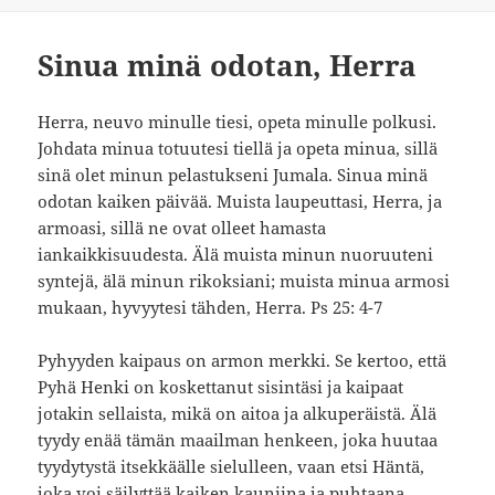
Sinua minä odotan, Herra
Herra, neuvo minulle tiesi, opeta minulle polkusi.
Johdata minua totuutesi tiellä ja opeta minua, sillä
sinä olet minun pelastukseni Jumala. Sinua minä
odotan kaiken päivää. Muista laupeuttasi, Herra, ja
armoasi, sillä ne ovat olleet hamasta
iankaikkisuudesta. Älä muista minun nuoruuteni
syntejä, älä minun rikoksiani; muista minua armosi
mukaan, hyvyytesi tähden, Herra. Ps 25: 4-7
Pyhyyden kaipaus on armon merkki. Se kertoo, että
Pyhä Henki on koskettanut sisintäsi ja kaipaat
jotakin sellaista, mikä on aitoa ja alkuperäistä. Älä
tyydy enää tämän maailman henkeen, joka huutaa
tyydytystä itsekkäälle sielulleen, vaan etsi Häntä,
joka voi säilyttää kaiken kauniina ja puhtaana,