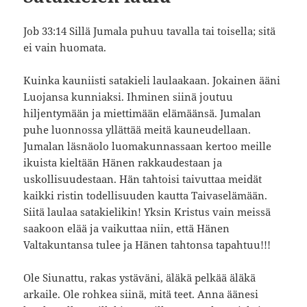
Job 33:14 Sillä Jumala puhuu tavalla tai toisella; sitä
ei vain huomata.
Kuinka kauniisti satakieli laulaakaan. Jokainen ääni
Luojansa kunniaksi. Ihminen siinä joutuu
hiljentymään ja miettimään elämäänsä. Jumalan
puhe luonnossa yllättää meitä kauneudellaan.
Jumalan läsnäolo luomakunnassaan kertoo meille
ikuista kieltään Hänen rakkaudestaan ja
uskollisuudestaan. Hän tahtoisi taivuttaa meidät
kaikki ristin todellisuuden kautta Taivaselämään.
Siitä laulaa satakielikin! Yksin Kristus vain meissä
saakoon elää ja vaikuttaa niin, että Hänen
Valtakuntansa tulee ja Hänen tahtonsa tapahtuu!!!
Ole Siunattu, rakas ystäväni, äläkä pelkää äläkä
arkaile. Ole rohkea siinä, mitä teet. Anna äänesi