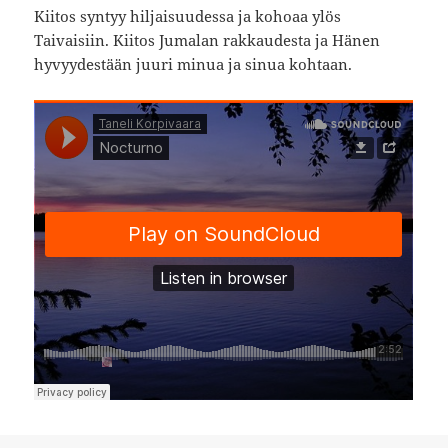
Kiitos syntyy hiljaisuudessa ja kohoaa ylös
Taivaisiin. Kiitos Jumalan rakkaudesta ja Hänen
hyvyydestään juuri minua ja sinua kohtaan.