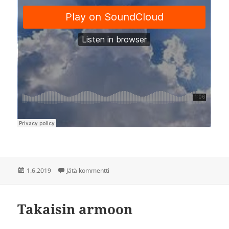
Julkaistu
artikkeliin Tuot mut kotiin
1.6.2019
Jätä kommentti
Takaisin armoon