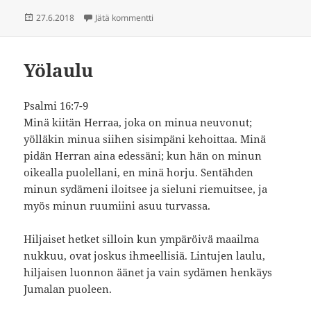
Julkaistu
artikkeliin Satakielen laulu
27.6.2018
Jätä kommentti
Yölaulu
Psalmi 16:7-9
Minä kiitän Herraa, joka on minua neuvonut;
yölläkin minua siihen sisimpäni kehoittaa. Minä
pidän Herran aina edessäni; kun hän on minun
oikealla puolellani, en minä horju. Sentähden
minun sydämeni iloitsee ja sieluni riemuitsee, ja
myös minun ruumiini asuu turvassa.
Hiljaiset hetket silloin kun ympäröivä maailma
nukkuu, ovat joskus ihmeellisiä. Lintujen laulu,
hiljaisen luonnon äänet ja vain sydämen henkäys
Jumalan puoleen.