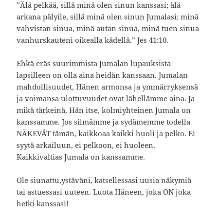
”Älä pelkää, sillä minä olen sinun kanssasi; älä
arkana pälyile, sillä minä olen sinun Jumalasi; minä
vahvistan sinua, minä autan sinua, minä tuen sinua
vanhurskauteni oikealla kädellä.” Jes 41:10.
Ehkä eräs suurimmista Jumalan lupauksista
lapsilleen on olla aina heidän kanssaan. Jumalan
mahdollisuudet, Hänen armonsa ja ymmärryksensä
ja voimansa ulottuvuudet ovat lähellämme aina. Ja
mikä tärkeinä, Hän itse, kolmiyhteinen Jumala on
kanssamme. Jos silmämme ja sydämemme todella
NÄKEVÄT tämän, kaikkoaa kaikki huoli ja pelko. Ei
syytä arkailuun, ei pelkoon, ei huoleen.
Kaikkivaltias Jumala on kanssamme.
Ole siunattu,ystäväni, katsellessasi uusia näkymiä
tai astuessasi uuteen. Luota Häneen, joka ON joka
hetki kanssasi!