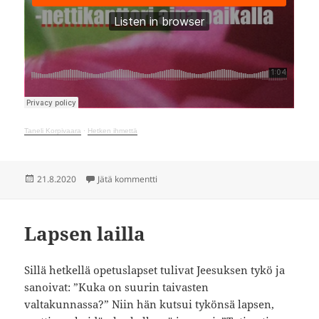
Taneli Korpivaara
·
Hetken ihmettä
Julkaistu
artikkeliin Hetken ihmettä
21.8.2020
Jätä kommentti
Lapsen lailla
Sillä hetkellä opetuslapset tulivat Jeesuksen tykö ja
sanoivat: ”Kuka on suurin taivasten
valtakunnassa?” Niin hän kutsui tykönsä lapsen,